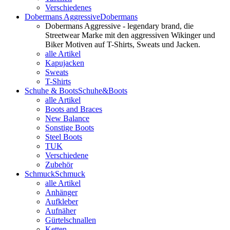
Verschiedenes
Dobermans Aggressive
Dobermans
Dobermans Aggressive - legendary brand, die
Streetwear Marke mit den aggressiven Wikinger und
Biker Motiven auf T-Shirts, Sweats und Jacken.
alle Artikel
Kapujacken
Sweats
T-Shirts
Schuhe & Boots
Schuhe&Boots
alle Artikel
Boots and Braces
New Balance
Sonstige Boots
Steel Boots
TUK
Verschiedene
Zubehör
Schmuck
Schmuck
alle Artikel
Anhänger
Aufkleber
Aufnäher
Gürtelschnallen
Ketten