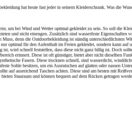
rbekleidung hat heute fast jeder in seinem Kleiderschrank. Was die Wun
eist, um bei Wind und Wetter optimal gekleidet zu sein. So soll die 
bieten und nicht einengen. Zusätzlich sind wasserfeste Eigenschaften 
n Muss, denn die Outdoorbekleidung ist ständig unterschiedlichsten Wi
 nur optimal für den Aufenthalt im Freien gekleidet, sondern kann auf un
t, wird schnell feststellen, dass diese nicht ganz billig ist. Doch soll
bereich erinnert. Diese ist oft günstiger, bietet aber nicht dieselbe
nthetische Fasern. Diese trocknen schnell, sind wasserdicht, winddicht
hfeste Sohle besitzen, um ein Ausrutschen auf glatten oder nassen Unt
te auf ausreichend Taschen achten. Diese sind am besten mit Reißvers
ke bieten Stauraum und können bequem auf dem Rücken getragen werde