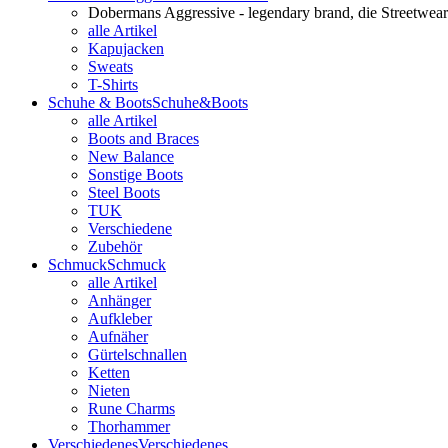
Dobermans Aggressive - legendary brand, die Streetwear
alle Artikel
Kapujacken
Sweats
T-Shirts
Schuhe & Boots
Schuhe&Boots
alle Artikel
Boots and Braces
New Balance
Sonstige Boots
Steel Boots
TUK
Verschiedene
Zubehör
Schmuck
Schmuck
alle Artikel
Anhänger
Aufkleber
Aufnäher
Gürtelschnallen
Ketten
Nieten
Rune Charms
Thorhammer
Verschiedenes
Verschiedenes