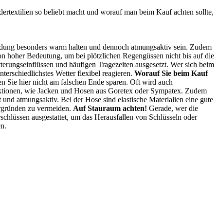
dertextilien so beliebt macht und worauf man beim Kauf achten sollte,
Kleidung besonders warm halten und dennoch atmungsaktiv sein. Zudem
von hoher Bedeutung, um bei plötzlichen Regengüssen nicht bis auf die
tterungseinflüssen und häufigen Tragezeiten ausgesetzt. Wer sich beim
terschiedlichstes Wetter flexibel reagieren.
Worauf Sie beim Kauf
ten Sie hier nicht am falschen Ende sparen. Oft wird auch
n Funktionen, wie Jacken und Hosen aus Goretex oder Sympatex. Zudem
 und atmungsaktiv. Bei der Hose sind elastische Materialien eine gute
ergründen zu vermeiden.
Auf Stauraum achten!
Gerade, wer die
chlüssen ausgestattet, um das Herausfallen von Schlüsseln oder
n.