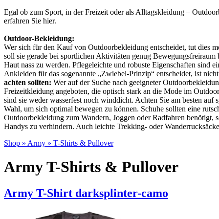
Egal ob zum Sport, in der Freizeit oder als Alltagskleidung – Outdoo
erfahren Sie hier.
Outdoor-Bekleidung:
Wer sich
für den Kauf von Outdoorbekleidung entscheidet, tut dies m
soll sie gerade bei sportlichen Aktivitäten genug Bewegungsfreiraum 
Haut nass zu werden. Pflegeleichte und robuste Eigenschaften sind ei
Ankleiden für das sogenannte „Zwiebel-Prinzip“ entscheidet, ist nicht
achten sollten:
Wer auf der Suche nach geeigneter Outdoorbekleidung is
Freizeitkleidung angeboten, die optisch stark an die Mode im Outdoor
sind sie weder wasserfest noch winddicht. Achten Sie am besten auf sy
Wahl, um sich optimal bewegen zu können. Schuhe sollten eine rutsc
Outdoorbekleidung zum Wandern, Joggen oder Radfahren benötigt, soll
Handys zu verhindern. Auch leichte Trekking- oder Wanderrucksäc
Shop
»
Army
»
T-Shirts & Pullover
Army T-Shirts & Pullover
Army T-Shirt darksplinter-camo