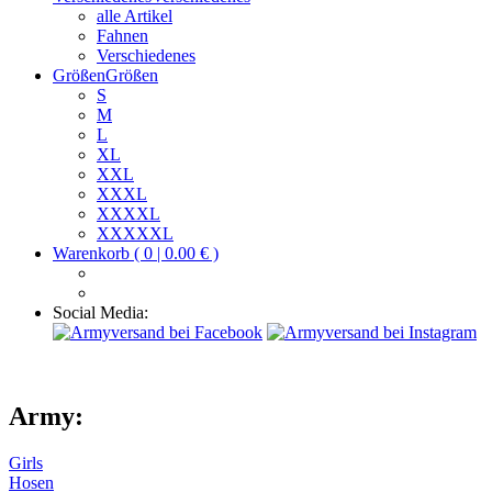
alle Artikel
Fahnen
Verschiedenes
Größen
Größen
S
M
L
XL
XXL
XXXL
XXXXL
XXXXXL
Warenkorb ( 0 | 0.00 € )
Social Media:
Army:
Girls
Hosen