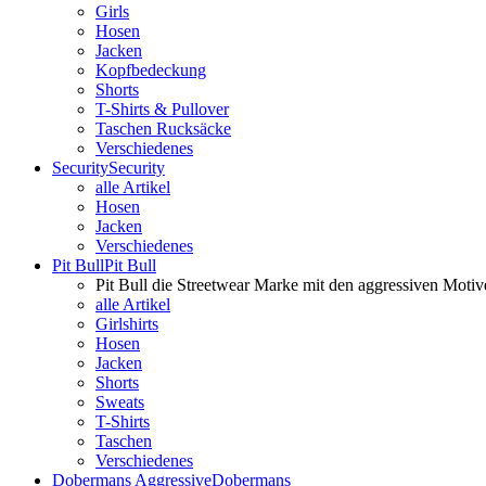
Girls
Hosen
Jacken
Kopfbedeckung
Shorts
T-Shirts & Pullover
Taschen Rucksäcke
Verschiedenes
Security
Security
alle Artikel
Hosen
Jacken
Verschiedenes
Pit Bull
Pit Bull
Pit Bull die Streetwear Marke mit den aggressiven Motiv
alle Artikel
Girlshirts
Hosen
Jacken
Shorts
Sweats
T-Shirts
Taschen
Verschiedenes
Dobermans Aggressive
Dobermans