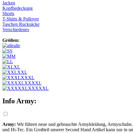
Jacken
Kopfbedeckung
Shorts
T-Shirts & Pullover
Taschen Rucksäcke
Verschiedenes
Größen:
alle
S
M
L
XL
XXL
XXXL
XXXXL
XXXXXL
Info Army:
Army:
Wir führen neue und gebrauchte Armykleidung, Armyschuhe,
und Hi-Tec. Ein Großteil unserer Second Hand Artikel kann nur in 