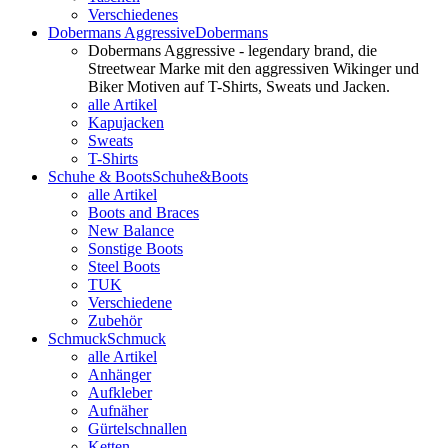
Verschiedenes
Dobermans Aggressive
Dobermans
Dobermans Aggressive - legendary brand, die
Streetwear Marke mit den aggressiven Wikinger und
Biker Motiven auf T-Shirts, Sweats und Jacken.
alle Artikel
Kapujacken
Sweats
T-Shirts
Schuhe & Boots
Schuhe&Boots
alle Artikel
Boots and Braces
New Balance
Sonstige Boots
Steel Boots
TUK
Verschiedene
Zubehör
Schmuck
Schmuck
alle Artikel
Anhänger
Aufkleber
Aufnäher
Gürtelschnallen
Ketten